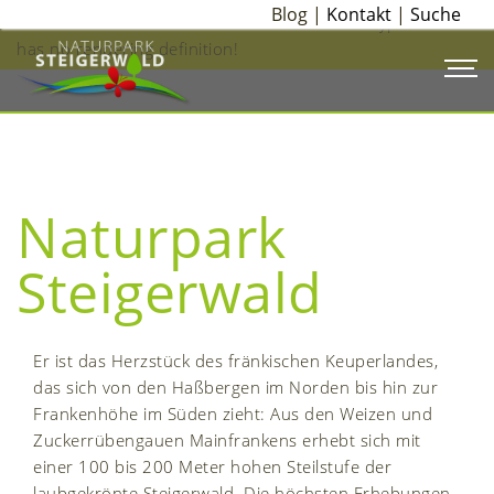
Blog |
Kontakt
|
Suche
ERROR:
Content Element with uid "856" and type "teaser"
has no rendering definition!
Naturpark
Steigerwald
Er ist das Herzstück des fränkischen Keuperlandes,
das sich von den Haßbergen im Norden bis hin zur
Frankenhöhe im Süden zieht: Aus den Weizen und
Zuckerrübengauen Mainfrankens erhebt sich mit
einer 100 bis 200 Meter hohen Steilstufe der
laubgekrönte Steigerwald. Die höchsten Erhebungen