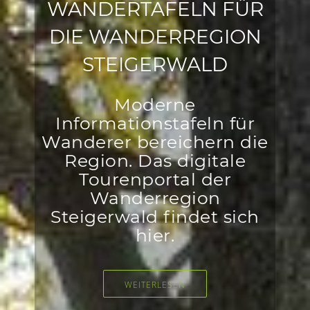
WANDERTAFELN FÜR
DIE WANDERREGION
STEIGERWALD
Moderne
Informationstafeln für
Wanderer bereichern die
Region. Das digitale
Tourenportal der
Wanderregion
Steigerwald findet sich
hier.
WEITERLESEN