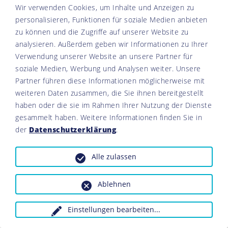
Gipshügel. Die Magerrasen in den Zwischen- und
Wir verwenden Cookies, um Inhalte und Anzeigen zu
Randflächen werden extensiv beweidet und sind mit
personalisieren, Funktionen für soziale Medien anbieten
Elektroweidezäunen abgegrenzt.
zu können und die Zugriffe auf unserer Website zu
analysieren. Außerdem geben wir Informationen zu Ihrer
Verwendung unserer Website an unsere Partner für
Michelau i. Steigerwald
soziale Medien, Werbung und Analysen weiter. Unsere
Spitalgrund und Oberes Volkachtal
Partner führen diese Informationen möglicherweise mit
weiteren Daten zusammen, die Sie ihnen bereitgestellt
haben oder die sie im Rahmen Ihrer Nutzung der Dienste
gesammelt haben. Weitere Informationen finden Sie in
der
Datenschutzerklärung
.
Alle zulassen
Ablehnen
Einstellungen bearbeiten
...