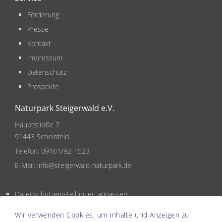
Förderung
Presse
Kontakt
Impressum
Datenschutz
Prospekte
Naturpark Steigerwald e.V.
Hauptstraße 7
91443 Scheinfeld
Telefon:
09161/92-1523
E-Mail:
info@steigerwald-naturpark.de
Datenschutzeinstellungen anpassen
Wir verwenden Cookies, um Inhalte und Anzeigen zu