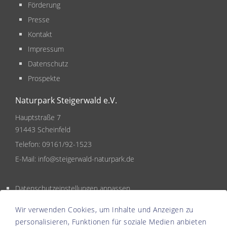
Förderung
Presse
Kontakt
Impressum
Datenschutz
Prospekte
Naturpark Steigerwald e.V.
Hauptstraße 7
91443 Scheinfeld
Telefon:
09161/92-1523
E-Mail:
info@steigerwald-naturpark.de
Datenschutzeinstellungen anpassen
Wir verwenden Cookies, um Inhalte und Anzeigen zu
personalisieren, Funktionen für soziale Medien anbieten