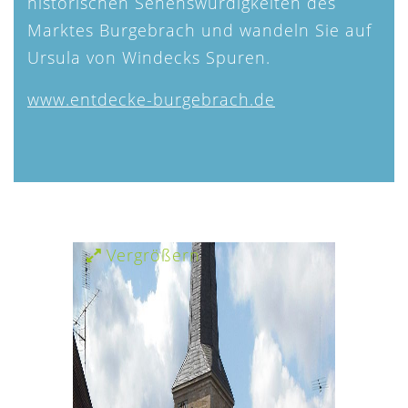
historischen Sehenswürdigkeiten des
Marktes Burgebrach und wandeln Sie auf
Ursula von Windecks Spuren.
www.entdecke-burgebrach.de
Vergrößern
Verg