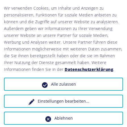
Wir verwenden Cookies, um Inhalte und Anzeigen zu
personalisieren, Funktionen für soziale Medien anbieten zu
können und die Zugriffe auf unserer Website zu analysieren.
Außerdem geben wir Informationen zu Ihrer Verwendung
n Natur- und Landschaftsführer (ZNL) i
unserer Website an unsere Partner für soziale Medien,
Werbung und Analysen weiter. Unsere Partner führen diese
Informationen möglicherweise mit weiteren Daten zusammen,
die Sie ihnen bereitgestellt haben oder die sie im Rahmen
In den Naturparken Steigerwald und Frankenhöhe könne
Ihrer Nutzung der Dienste gesammelt haben. Weitere
November 2026 zum „Zertifizierten Natur- und Landschaf
Informationen finden Sie in der
Datenschutzerklärung
.
Zusammenarbeit mit den beiden Naturparken bieten da
Bayern und die Bayerische Akademie für Naturschutz und
Alle zulassen
Sie finden an vier Wochenenden statt, zwei davon im Na
Steigerwald. Der Kurs richtet sich an bereits erfahren
Interessenten, die bisher noch kaum Führungserfahrung
Einstellungen bearbeiten
...
Eine Anmeldung und Bewerbung ist voraussichtlich ab Mi
.de
unverbindlich melden. Weitere Informationen zum Kurs folg
Ablehnen