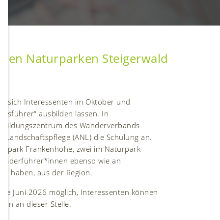
n den Naturparken Steigerwald
n sich Interessenten im Oktober und
tsführer“ ausbilden lassen. In
s Bildungszentrum des Wanderverbands
 Landschaftspflege (ANL) die Schulung an.
turpark Frankenhöhe, zwei im Naturpark
e Wanderführer*innen ebenso wie an
en haben, aus der Region.
tte Juni 2026 möglich, Interessenten können
en an dieser Stelle.