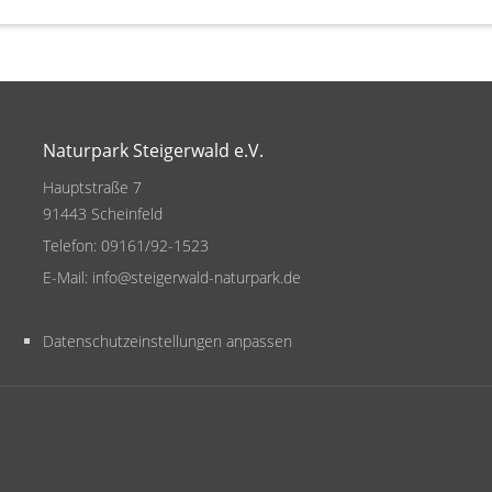
Naturpark Steigerwald e.V.
Hauptstraße 7
91443 Scheinfeld
Telefon:
09161/92-1523
E-Mail:
info@steigerwald-naturpark.de
Datenschutzeinstellungen anpassen